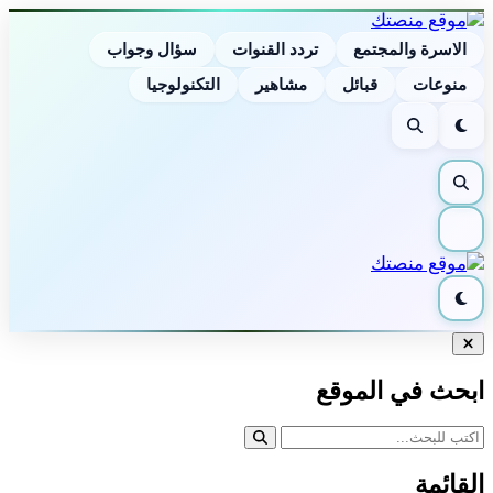
الاسرة والمجتمع
تردد القنوات
سؤال وجواب
منوعات
قبائل
مشاهير
التكنولوجيا
الوضع
بحث
الليلي
بحث
القائمة
الوضع
الليلي
إغلاق
البحث
ابحث في الموقع
القائمة