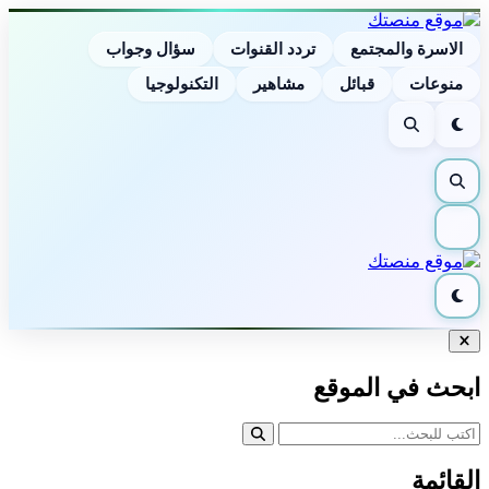
الاسرة والمجتمع
تردد القنوات
سؤال وجواب
منوعات
قبائل
مشاهير
التكنولوجيا
الوضع
بحث
الليلي
بحث
القائمة
الوضع
الليلي
إغلاق
البحث
ابحث في الموقع
القائمة